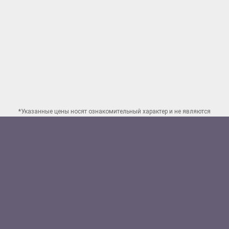
*Указанные цены носят ознакомительный характер и не являются
публичной офертой. Для заказа точного расчета стоимости свяжитесь
по указанным
контактам в Екатеринбурге
Способы оплаты:
Наличными
Банковской картой
Перевод на счет юр.лица