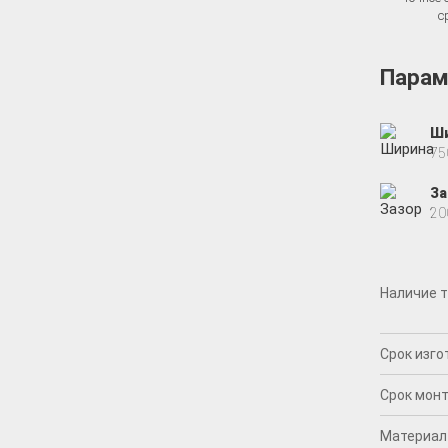
с
Парам
Ш
75
За
2
Наличие 
Срок изг
Срок мон
Материал