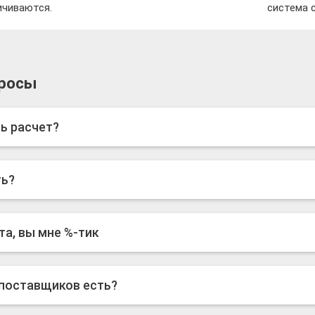
ичиваются.
система 
росы
ь расчет?
ть?
та, вы мне %-тик
 поставщиков есть?