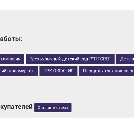
аботы:
 гимназия
Трехъязычный детский сад P’TITCREF
Детски
ный гипермаркет
ТРК ОКЕАНИЯ
Площадь трёх вокзало
купателей
Оставить отзыв