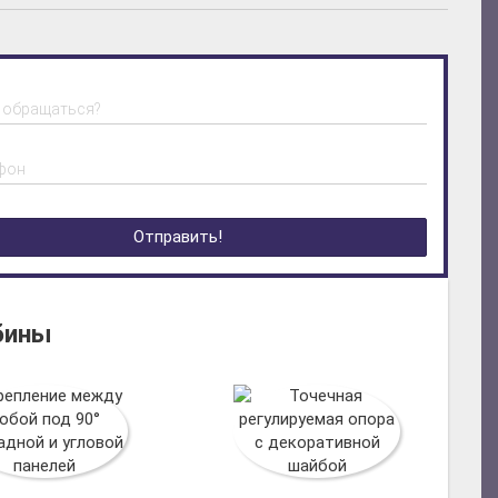
м обращаться?
фон
Отправить!
бины