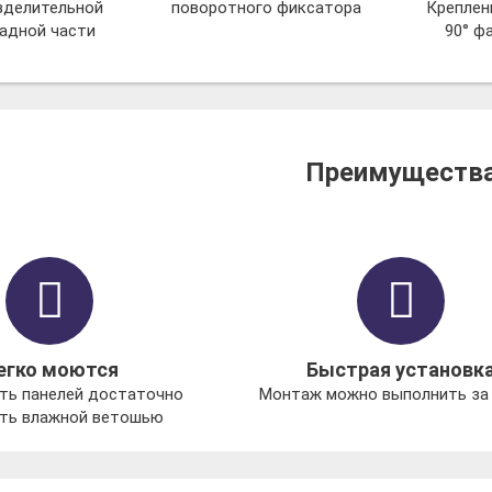
зделительной
поворотного фиксатора
Креплен
садной части
90° ф
Преимуществ
егко моются
Быстрая установк
ть панелей достаточно
Монтаж можно выполнить за 
ть влажной ветошью