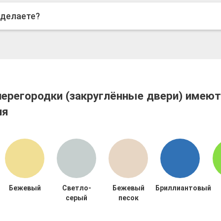
 делаете?
перегородки (закруглённые двери) имею
ия
Бежевый
Светло-
Бежевый
Бриллиантовый
серый
песок