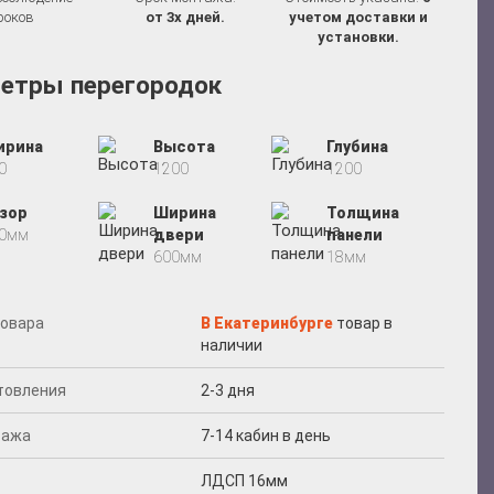
роков
от 3х дней.
учетом доставки и
установки.
етры перегородок
ирина
Высота
Глубина
0
1200
1200
зор
Ширина
Толщина
00мм
двери
панели
600мм
18мм
товара
В Екатеринбурге
товар в
наличии
отовления
2-3 дня
тажа
7-14 кабин в день
ЛДСП 16мм