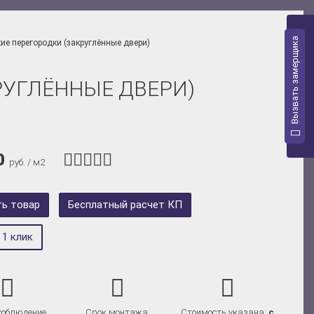
Вызвать замерщика
ие перегородки (закруглённые двери)
РУГЛЁННЫЕ ДВЕРИ)
0
руб. / м2
ть товар
Бесплатный расчет КП
 1 клик
 соблюдение
Срок монтажа:
Стоимость указана:
с