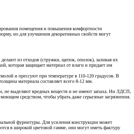
нирования помещения и повышения комфортности
орму, но для улучшения декоративных свойств могут
елают из отходов (стружки, щепок, опилок), заливая их
й, которая защищает материал от влаги и придает им
молой и прессуют при температуре в 110-120 градусов. В
толщина материала составляет всего 8-12 мм.
и, не выделяют вредных веществ и не имеют запаха. Ни ЛДСП,
с моющим средством, чтобы убрать даже серьезные загрязнения.
циальной фурнитуры. Для усиления конструкции может
тся в широкой цветовой гамме, они могут иметь фактуру