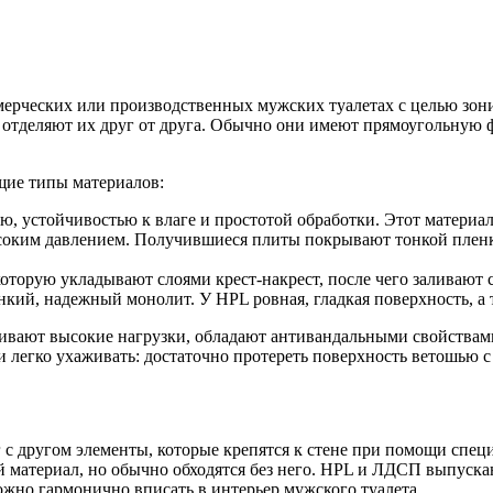
мерческих или производственных мужских туалетах с целью зо
отделяют их друг от друга. Обычно они имеют прямоугольную ф
щие типы материалов:
устойчивостью к влаге и простотой обработки. Этот материал д
оким давлением. Получившиеся плиты покрывают тонкой пленко
оторую укладывают слоями крест-накрест, после чего заливают с
онкий, надежный монолит. У HPL ровная, гладкая поверхность, а 
живают высокие нагрузки, обладают антивандальными свойствам
ми легко ухаживать: достаточно протереть поверхность ветошью 
г с другом элементы, которые крепятся к стене при помощи спе
материал, но обычно обходятся без него. HPL и ЛДСП выпускаю
можно гармонично вписать в интерьер мужского туалета.