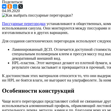
Поделиться:
04.09.2020
Писсуарные перегородки
устанавливают в общественных, ком
использования санузла. Они монтируются между писсуарами и 
изготавливаться и в других вариациях.
Для создания сантехнических перегородок используют следую
Ламинированный ДСП. Отличается доступной стоимостью, 
специальным полимерным клеем и прессуя массу под выс
декоративный внешний вид.
HPL-пластик. Этот материал делают из плотной бумаги, к
результате смола застывает и превращается в прочный, т
К достоинствам этих материалов относится то, что они выдер
ни HPL не боятся влаги, не выгорают на ультрафиолете. За ни
Особенности конструкций
Чаще всего перегородки представляют собой не связанные дру
использоваться алюминиевый профиль, обрамляющий листовой 
натурального дерева, металла, камня и пр, благодаря чему их 