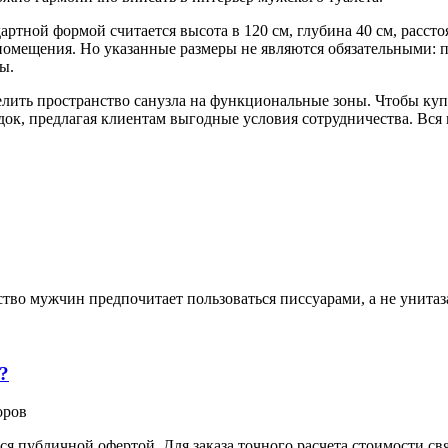
ртной формой считается высота в 120 см, глубина 40 см, рассто
у помещения. Но указанные размеры не являются обязательными:
ы.
елить пространство санузла на функциональные зоны. Чтобы ку
ок, предлагая клиентам выгодные условия сотрудничества. Вся
тво мужчин предпочитает пользоваться писсуарами, а не унита
?
оров
ся публичной офертой. Для заказа точного расчета стоимости с